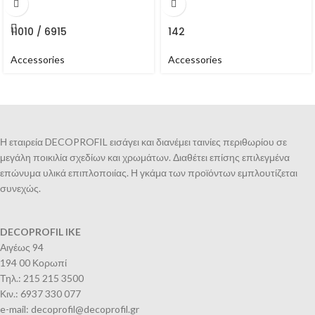
11010 / 6915
142
Accessories
Accessories
Η εταιρεία DECOPROFIL εισάγει και διανέμει ταινίες περιθωρίου σε
μεγάλη ποικιλία σχεδίων και χρωμάτων. Διαθέτει επίσης επιλεγμένα
επώνυμα υλικά επιπλοποιίας. Η γκάμα των προϊόντων εμπλουτίζεται
συνεχώς.
DECOPROFIL IKE
Αιγέως 94
194 00 Κορωπί
Τηλ.: 215 215 3500
Κιν.: 6937 330 077
e-mail: decoprofil@decoprofil.gr