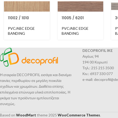
11002 / 1010
11005 / 6201
3
PVC/ABC EDGE
PVC/ABC EDGE
P
BANDING
BANDING
B
DECOPROFIL IKE
Αιγέως 94
194 00 Κορωπί
Τηλ.: 215 215 3500
Κιν.: 6937 330 077
Η εταιρεία DECOPROFIL εισάγει και διανέμει
e-mail: decoprofil@de
ταινίες περιθωρίου σε μεγάλη ποικιλία
σχεδίων και χρωμάτων. Διαθέτει επίσης
επιλεγμένα επώνυμα υλικά επιπλοποιίας. Η
γκάμα των προϊόντων εμπλουτίζεται
συνεχώς.
Based on
WoodMart
theme
2025
WooCommerce Themes
.