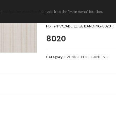
st
navigation menu here
and add it to the "Main menu" location.
Home
PVC/ABC EDGE BANDING
8020
8020
Category:
PVC/ABC EDGE BANDING