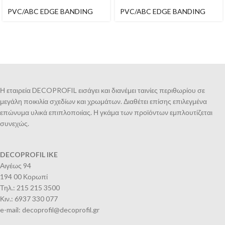
PVC/ABC EDGE BANDING
PVC/ABC EDGE BANDING
Η εταιρεία DECOPROFIL εισάγει και διανέμει ταινίες περιθωρίου σε
μεγάλη ποικιλία σχεδίων και χρωμάτων. Διαθέτει επίσης επιλεγμένα
επώνυμα υλικά επιπλοποιίας. Η γκάμα των προϊόντων εμπλουτίζεται
συνεχώς.
DECOPROFIL IKE
Αιγέως 94
194 00 Κορωπί
Τηλ.: 215 215 3500
Κιν.: 6937 330 077
e-mail: decoprofil@decoprofil.gr