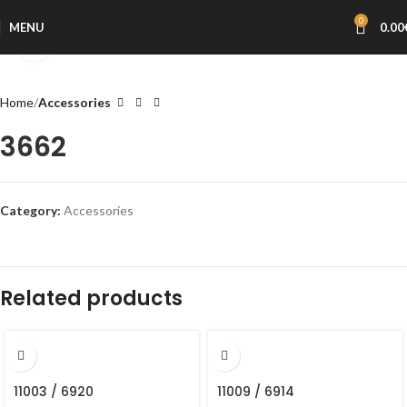
0
MENU
0.00
Click to enlarge
Home
Accessories
3662
Category:
Accessories
Related products
11003 / 6920
11009 / 6914