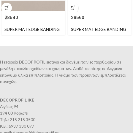
28540
28560
SUPER MAT EDGE BANDING
SUPER MAT EDGE BANDING
Η εταιρεία DECOPROFIL εισάγει και διανέμει ταινίες περιθωρίου σε
μεγάλη ποικιλία σχεδίων και χρωμάτων. Διαθέτει επίσης επιλεγμένα
επώνυμα υλικά επιπλοποιίας. Η γκάμα των προϊόντων εμπλουτίζεται
συνεχώς.
DECOPROFIL IKE
Αιγέως 94
194 00 Κορωπί
Τηλ.: 215 215 3500
Κιν.: 6937 330 077
e-mail: decoprofil@decoprofil.gr